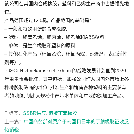
该公司在其国内合成橡胶，塑料和乙烯生产商中占据领先地
位。
产品范围超过120项。产品范围的基础是：
– 一般和特殊用途的合成橡胶;
– 塑料：聚苯乙烯，聚丙烯，聚乙烯和ABS塑料;
– 单体，是生产橡胶和塑料的原料;
– 其他石化产品（环氧乙烷，环氧丙烷，α-烯烃，表面活性
剂等）。
PJSC«Nizhnekamskneftekhim»的战略发展计划直到2020
年由董事会批准，其中包括：加强公司作为国内外市场上各
种橡胶制造商的地位; 批准生产和销售各种塑料的主要参与
者的地位; 创建大规模生产基本单体和广泛的深加工产品。
标签：
SSBR供应
,
溶聚丁苯橡胶
上一篇：
中国商务部对原产于韩国和日本的丁腈橡胶征收反
倾销税