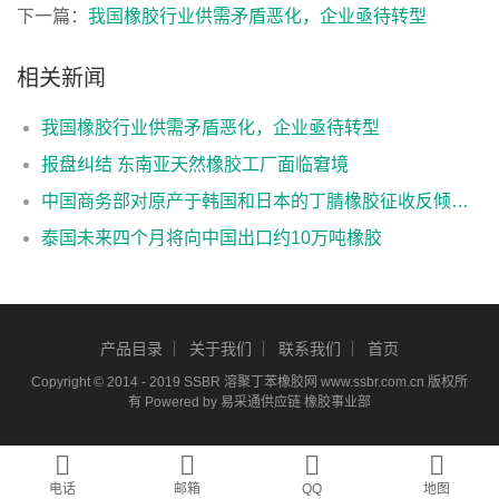
下一篇：
我国橡胶行业供需矛盾恶化，企业亟待转型
相关新闻
我国橡胶行业供需矛盾恶化，企业亟待转型
报盘纠结 东南亚天然橡胶工厂面临窘境
中国商务部对原产于韩国和日本的丁腈橡胶征收反倾销税
泰国未来四个月将向中国出口约10万吨橡胶
产品目录
关于我们
联系我们
首页
Copyright © 2014 - 2019 SSBR
溶聚丁苯橡胶
网 www.ssbr.com.cn 版权所
有 Powered by 易采通供应链 橡胶事业部
电话
邮箱
QQ
地图