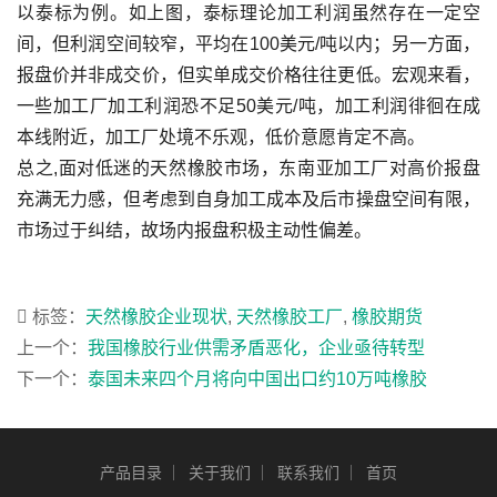
以泰标为例。如上图，泰标理论加工利润虽然存在一定空
间，但利润空间较窄，平均在100美元/吨以内；另一方面，
报盘价并非成交价，但实单成交价格往往更低。宏观来看，
一些加工厂加工利润恐不足50美元/吨，加工利润徘徊在成
本线附近，加工厂处境不乐观，低价意愿肯定不高。
总之,面对低迷的天然橡胶市场，东南亚加工厂对高价报盘
充满无力感，但考虑到自身加工成本及后市操盘空间有限，
市场过于纠结，故场内报盘积极主动性偏差。
标签：
天然橡胶企业现状
,
天然橡胶工厂
,
橡胶期货
上一个：
我国橡胶行业供需矛盾恶化，企业亟待转型
下一个：
泰国未来四个月将向中国出口约10万吨橡胶
产品目录
关于我们
联系我们
首页