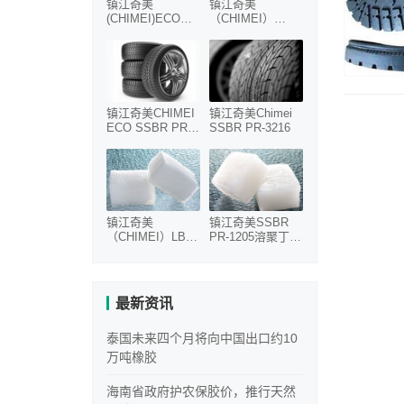
镇江奇美
镇江奇美
(CHIMEI)ECO
（CHIMEI）
SSBR PR-6345溶
SSBR PR-303溶
聚丁苯橡胶
聚丁苯橡胶
镇江奇美CHIMEI
镇江奇美Chimei
ECO SSBR PR-
SSBR PR-3216
6256溶聚丁苯橡
胶
镇江奇美
镇江奇美SSBR
（CHIMEI）LBR
PR-1205溶聚丁苯
PR-245 PR-255橡
橡胶
胶系列
最新资讯
泰国未来四个月将向中国出口约10
万吨橡胶
海南省政府护农保胶价，推行天然